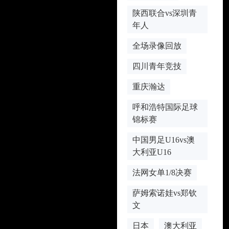
陕西联合vs深圳青
年人
全场录像回放
四川青年竞技
重庆瀚达
呼和浩特国际足球
锦标赛
中国男足U16vs澳
大利亚U16
法网女单1/8决赛
萨姆索诺娃vs郑钦
文
日本
澳大利亚