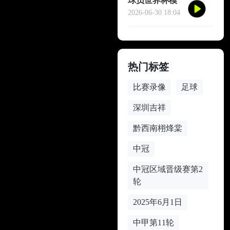
球员世界杯模
仿哈兰德冥想
2026-06-30 18:04
庆祝
热门标签
比赛录像
足球
深圳吉祥
黔西南栩烽棠
中冠
中冠区域晋级赛第2
轮
2025年6月1日
中甲第11轮