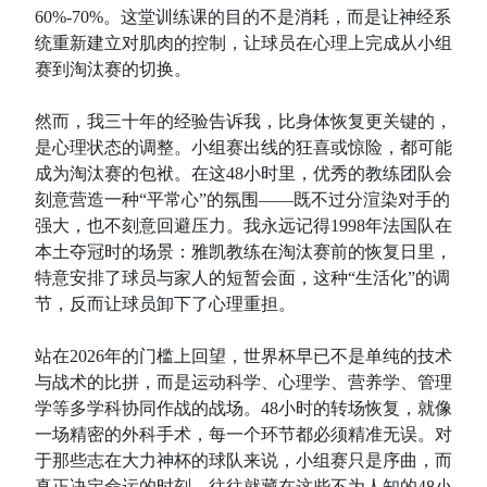
60%-70%。这堂训练课的目的不是消耗，而是让神经系
统重新建立对肌肉的控制，让球员在心理上完成从小组
赛到淘汰赛的切换。
然而，我三十年的经验告诉我，比身体恢复更关键的，
是心理状态的调整。小组赛出线的狂喜或惊险，都可能
成为淘汰赛的包袱。在这48小时里，优秀的教练团队会
刻意营造一种“平常心”的氛围——既不过分渲染对手的
强大，也不刻意回避压力。我永远记得1998年法国队在
本土夺冠时的场景：雅凯教练在淘汰赛前的恢复日里，
特意安排了球员与家人的短暂会面，这种“生活化”的调
节，反而让球员卸下了心理重担。
站在2026年的门槛上回望，世界杯早已不是单纯的技术
与战术的比拼，而是运动科学、心理学、营养学、管理
学等多学科协同作战的战场。48小时的转场恢复，就像
一场精密的外科手术，每一个环节都必须精准无误。对
于那些志在大力神杯的球队来说，小组赛只是序曲，而
真正决定命运的时刻，往往就藏在这些不为人知的48小