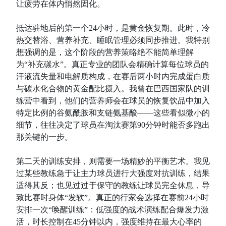
让疲劳在体内悄然固化。
抵达驻地后的第一个24小时，是黄金恢复期。此时，冷
热交替浴、营养补充、睡眠管理必须同步推进。我特别
想强调的是，这个阶段的营养策略绝不能简单理解
为“补充碳水”。真正专业的团队会精确计算每位球员的
汗液流失量和电解质构成，在赛后两小时内完成蛋白质
与碳水化合物的黄金配比摄入。我曾在巴西国家队的训
练营中看到，他们的营养师会在球员的恢复饮品中加入
特定比例的谷氨酰胺和支链氨基酸——这些看似微小的
细节，往往决定了球员在淘汰赛第90分钟时能否多跑出
那关键的一步。
第二天的训练安排，则需要一场精妙的平衡艺术。我见
过某些教练急于让主力球员进行大强度对抗训练，结果
适得其反；也见过过于保守的教练让球员完全休息，导
致比赛时身体“发软”。真正的行家会选择在赛前24小时
安排一次“唤醒训练”：低强度的战术演练配合爆发力激
活，时长控制在45分钟以内，强度维持在最大心率的