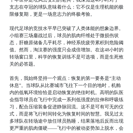
支志在夺冠的球队意味着什么：它不仅是生理机能的极
限修复期，更是一场意志力的终极考验。
现代足球的竞技水平早已突破了人类体能的想象边界。
小组赛三场鏖战过后，球员的肌肉纤维处于微损伤状
态，肝糖原储备几乎耗尽，神经系统疲劳累积到危险阈
值。然而，淘汰赛的强度只会成倍增加。在这48小时的
转场窗口里，科学的恢复训练不是可选项，而是生死攸
关的必答题。
首先，我始终坚持一个观点：恢复的第一要务是“主动
休息”。当球队从比赛城市飞往下一个目的地时，机舱
内的低氧环境恰恰是启动恢复的绝佳时机。高明的队医
会指导球员在飞行中完成一系列低强度的拉伸和呼吸练
习，配合压缩装备促进静脉回流。这不是可有可无的仪
式，而是将飞行时间转化为恢复时间的智慧。我见过太
多球队在转场途中放任球员熟睡，结果落地后反而出现
更严重的肌肉僵硬——飞行中的被动姿势加上脱水，会