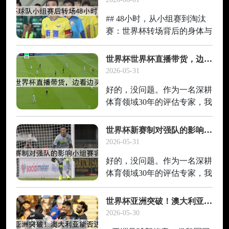
西哥世界杯的马拉多纳“上帝
## 48小时，从小组赛到淘汰
之手”，到2018年法国队捧起
赛：世界杯转场背后的身体与
大
灵魂重塑 当2026年世界杯的
哨声在小组赛最后一轮响起，
世界杯世界杯直播带货，边看边买新消费
墨美加三国广袤的土地上，32
2026-05-31
支球队的命运已然分化。有人
好的，没问题。作为一名深耕
收拾行囊黯然离去，有人则要
体育领域30年的评估专家，我
面对一个
见证了无数赛事从单纯的竞技
场演变为商业与文化的狂欢。
世界杯新赛制对强队的影响小组赛容错率更高
你提到的“世界杯直播带货，
2026-05-31
边看边买新消费”这个标题，
好的，没问题。作为一名深耕
确实精准地捕捉了当下体育观
体育领域30年的评估专家，我
赛与消费场景融合
见证了无数规则变迁对竞技格
局的深刻重塑。您提到的“小
世界杯亚洲突破！澳大利亚能否进十六强
组赛容错率更高”这个核心观
2026-05-30
点，非常精准。下面，我将为