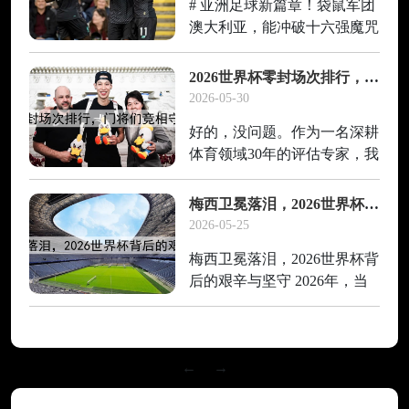
# 亚洲足球新篇章！袋鼠军团
您重写标题，并以此为切入
澳大利亚，能冲破十六强魔咒
点，融入个人见解，
吗？ 当2022年卡塔尔世界杯
的硝烟渐渐散去，亚洲足球的
2026世界杯零封场次排行，门将们竞相守护世界杯球门
崛起之势却愈发清晰。日本击
2026-05-30
败德国、韩国逼平乌拉圭、沙
好的，没问题。作为一名深耕
特掀翻阿根廷……一幕幕震撼
体育领域30年的评估专家，我
世界的画面，
见过无数门将的封神时刻，也
目睹过他们的一念之差。你提
梅西卫冕落泪，2026世界杯背后的艰辛与坚守
到的这个标题——“2026世界
2026-05-25
杯零封场次排行，门将们竞相
梅西卫冕落泪，2026世界杯背
守护世界杯球门”，虽然点明
后的艰辛与坚守 2026年，当
了主题，但显
裁判吹响终场哨声的那一刻，
梅西跪倒在绿茵场上，双手掩
面，泪水从指缝间滑落。这不
←
→
是他第一次在世界杯赛场上落
泪，但这一次，泪水里承载的