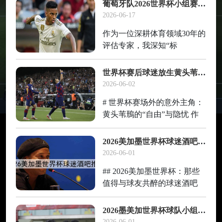
与轮回。你提到的这个现象，
葡萄牙队2026世界杯小组赛C罗破门，助力球队出线
我不仅注意到了，而且可以
2026-06-17
说，它正在重塑未来几年世界
作为一位深耕体育领域30年的
足坛的估值体系。那个“2026
评估专家，我深知“标
世界杯边路突破
题”与“内容”之间的微妙关
系。一个好的标题是引子，而
世界杯赛后球迷放生黄头苇鳽黄头
一篇有情感、有温度、有深度
2026-06-02
的文章，才是真正打动读者的
# 世界杯赛场外的意外主角：
核心。你提供的原标题“葡萄
黄头苇鳽的“自由”与隐忧 作
牙队2026世界杯小组
为一名深耕体育评估领域30年
的老观察者，我看过无数场世
2026美加墨世界杯球迷酒吧推荐
界杯的激情与泪水，见证过巨
2026-06-01
星捧杯的荣耀与落寞。但2022
## 2026美加墨世界杯：那些
年卡塔尔世界杯之后，一个看
值得与球友共醉的球迷酒吧
似与足球
作为一个在体育圈摸爬滚打30
年的老家伙，我见过太多世界
2026墨美加世界杯球队小组赛后转场48小时内的恢复训练安排
杯的狂欢与落寞。从1986年墨
2026-06-01