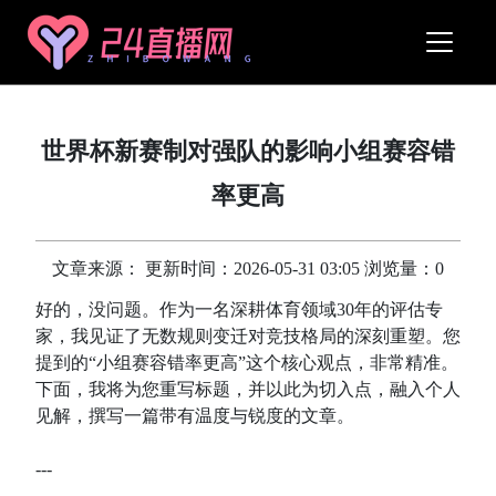
世界杯新赛制对强队的影响小组赛容错
率更高
文章来源： 更新时间：2026-05-31 03:05 浏览量：0
好的，没问题。作为一名深耕体育领域30年的评估专
家，我见证了无数规则变迁对竞技格局的深刻重塑。您
提到的“小组赛容错率更高”这个核心观点，非常精准。
下面，我将为您重写标题，并以此为切入点，融入个人
见解，撰写一篇带有温度与锐度的文章。
---