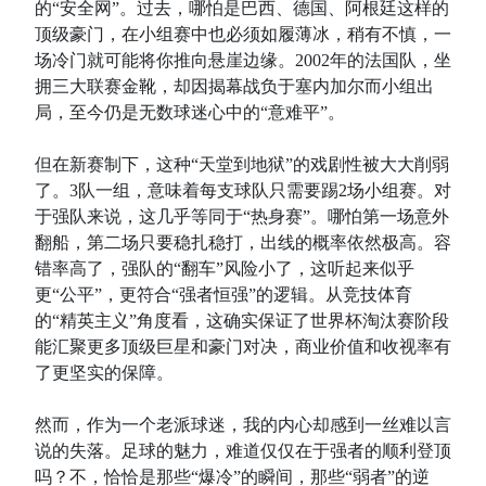
的“安全网”。过去，哪怕是巴西、德国、阿根廷这样的
顶级豪门，在小组赛中也必须如履薄冰，稍有不慎，一
场冷门就可能将你推向悬崖边缘。2002年的法国队，坐
拥三大联赛金靴，却因揭幕战负于塞内加尔而小组出
局，至今仍是无数球迷心中的“意难平”。
但在新赛制下，这种“天堂到地狱”的戏剧性被大大削弱
了。3队一组，意味着每支球队只需要踢2场小组赛。对
于强队来说，这几乎等同于“热身赛”。哪怕第一场意外
翻船，第二场只要稳扎稳打，出线的概率依然极高。容
错率高了，强队的“翻车”风险小了，这听起来似乎
更“公平”，更符合“强者恒强”的逻辑。从竞技体育
的“精英主义”角度看，这确实保证了世界杯淘汰赛阶段
能汇聚更多顶级巨星和豪门对决，商业价值和收视率有
了更坚实的保障。
然而，作为一个老派球迷，我的内心却感到一丝难以言
说的失落。足球的魅力，难道仅仅在于强者的顺利登顶
吗？不，恰恰是那些“爆冷”的瞬间，那些“弱者”的逆