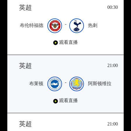
英超
00:30
-
布伦特福德
热刺
观看直播
英超
21:00
-
布莱顿
阿斯顿维拉
观看直播
英超
21:00