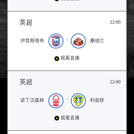
英超
22:00
-
伊普斯维奇
桑德兰
观看直播
英超
22:00
-
诺丁汉森林
利兹联
观看直播