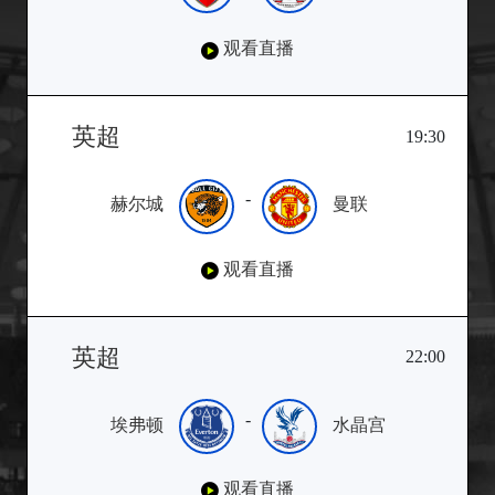
观看直播
英超
19:30
-
赫尔城
曼联
观看直播
英超
22:00
-
埃弗顿
水晶宫
观看直播