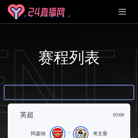
赛程列表
;
英超
03:00
-
阿森纳
考文垂