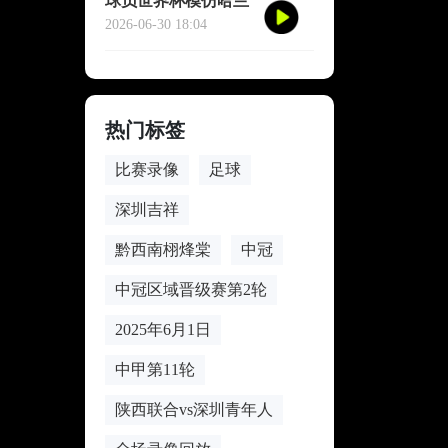
球员世界杯模仿哈兰
德冥想庆祝
2026-06-30 18:04
热门标签
比赛录像
足球
深圳吉祥
黔西南栩烽棠
中冠
中冠区域晋级赛第2轮
2025年6月1日
中甲第11轮
陕西联合vs深圳青年人