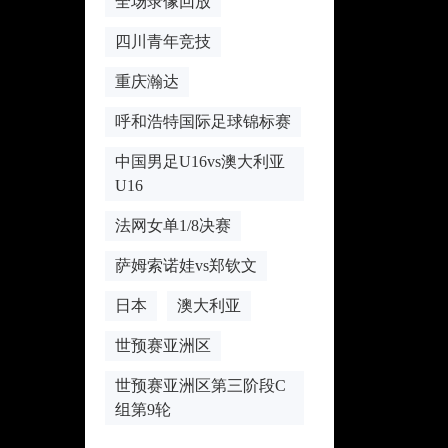
全场录像回放
四川青年竞技
重庆瀚达
呼和浩特国际足球锦标赛
中国男足U16vs澳大利亚
U16
法网女单1/8决赛
萨姆索诺娃vs郑钦文
日本
澳大利亚
世预赛亚洲区
世预赛亚洲区第三阶段C
组第9轮