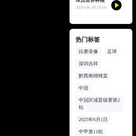
球员世界杯模
仿哈兰德冥想
2026-06-30 18:04
庆祝
热门标签
比赛录像
足球
深圳吉祥
黔西南栩烽棠
中冠
中冠区域晋级赛第2
轮
2025年6月1日
中甲第11轮