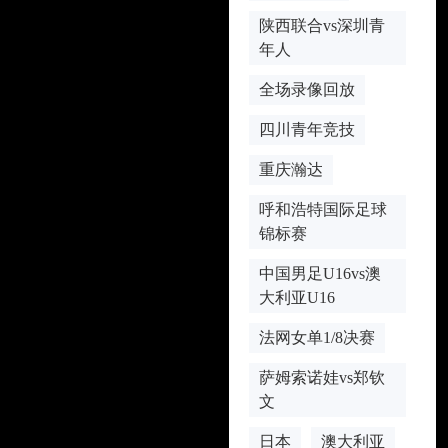
陕西联合vs深圳青
年人
全场录像回放
四川青年竞技
重庆瀚达
呼和浩特国际足球
锦标赛
中国男足U16vs澳
大利亚U16
法网女单1/8决赛
萨姆索诺娃vs郑钦
文
日本
澳大利亚